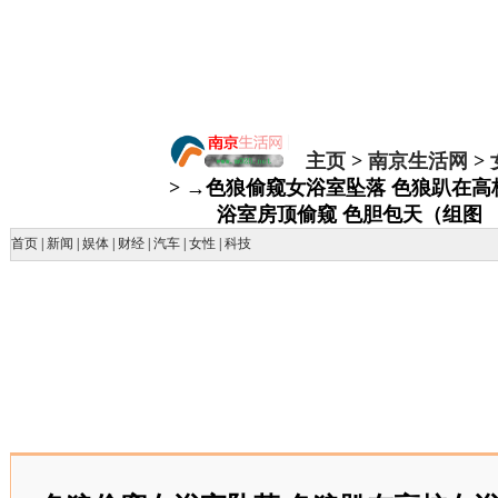
主页
>
南京生活网
>
> →色狼偷窥女浴室坠落 色狼趴在高
浴室房顶偷窥 色胆包天（组图
首页
|
新闻
|
娱体
|
财经
|
汽车
|
女性
|
科技