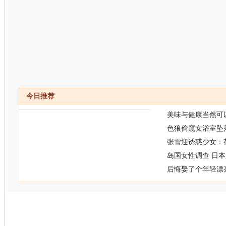
今日推荐
美味与健康当然可
色狼偷窥女浴室坠
张雪迎诱惑少女：
岛国女性调查 日
后悔娶了个年轻漂