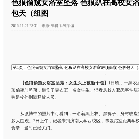
色狼偷窥女浴室坠落 色狼趴在高校女浴
包天（组图
2016-11-21 23:31 来源: 编辑:系统采编
【色狼偷窥女浴室坠落：女生头上被砸个包】
1日晚，一黑衣
顶偷窥时坠落，砸伤了更衣室一名女学生。记者从校方获悉事件属
称是校外刑满释放人员。
从微博中的照片中可看到，一名着黑上衣、黑裤子、身材较瘦
多人围观。2日上午，记者来到济南大学西校区，事发浴室距离学校
食堂，当时已经关门。